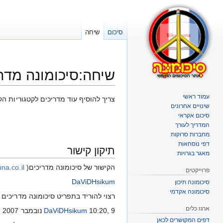
סיכום
שיחה
שיחה
:
סיכומונה מדר
עמוד ראשי
קפיצה
קפיצה
צריך להוסיף עוד מדריכים לקטגוריות הק
שינויים אחרונים
לניווט
לחיפוש
סיכום אקראי
המדריך לעורך
מחברות סרוקות
דפי נוסחאות
תיקון קישור
מאגר בגרויות
הקישור של סיכומונה מדריכים(
na.co.il
פרוייקטים
DaViDHsikum
סיכומונה תיכון
סיכומונה אקדמי
רצוי להוריד בתפריט סיכומונה מדריכים
ארגז כלים
10:20, 9 נובמבר 2007 (PST)
DaViDHsikum
דפים המקושרים לכאן