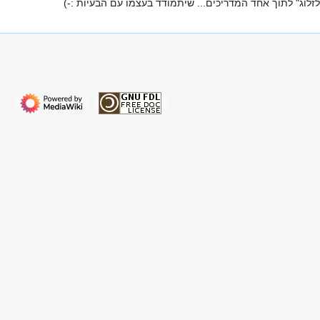
זלוג" לתוך אחד המדריכים... שיתמודד בעצמו עם הבעיות :-)