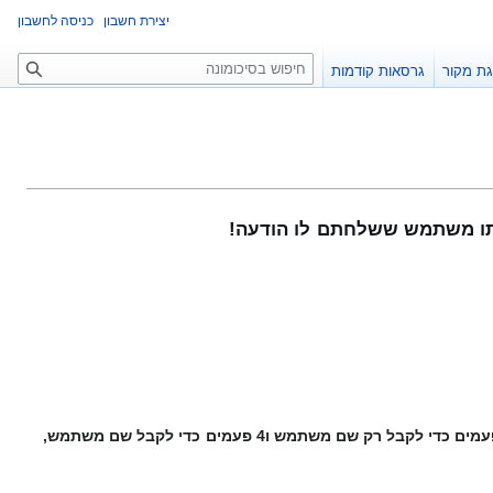
יצירת חשבון
כניסה לחשבון
ח
ת מקור
גרסאות קודמות
י
פ
ו
ש
ותו משתמש ששלחתם לו הודעה!
לא לשכוח לחתום כי אחרת קשה יותר לדעת מי כתב את ההודעה. חתימה עושים על ידי כתיבת הסימן '~' 3 פעמים כדי לקבל רק שם משתמש ו4 פעמים כדי לקבל שם משתמש,