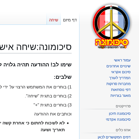
דף מיזם
שיחה
סיכומונה
:
שיחה איש
עמוד ראשי
קפיצה
קפיצה
שימו לב! ההודעה תהיה גלויה
שינויים אחרונים
לניווט
לחיפוש
סיכום אקראי
שלבים:
המדריך לעורך
מחברות סרוקות
1) בוחרים את המשתמש הרצוי על ידי לחיצה על שם המשתמש.
דפי נוסחאות
מאגר בגרויות
2) בוחרים בתגית "שיחה".
3) בוחרים בתגית "+"
פרוייקטים
סיכומונה תיכון
וכותבים את ההודעה
סיכומונה אקדמי
תאריך ושעה
ארגז כלים
דפים המקושרים לכאן