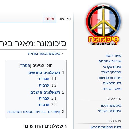
דף מיזם
שיחה
סיכומונה
:
מאגר בגרו
<
סיכומונה:מאגר בגרויות
עמוד ראשי
שינויים אחרונים
קפיצה
קפיצה
תוכן עניינים
סיכום אקראי
לניווט
לחיפוש
המדריך לעורך
1
השאלונים החדשים
מחברות סרוקות
1.1
עברית
דפי נוסחאות
1.2
ערבית
מאגר בגרויות
2
השאלונים הישנים
2.1
עברית
פרוייקטים
2.2
ערבית
סיכומונה תיכון
סיכומונה אקדמי
3
קישורים: בגרויות נוספות ומתכונות
ארגז כלים
השאלונים החדשים
דפים המקושרים לכאן