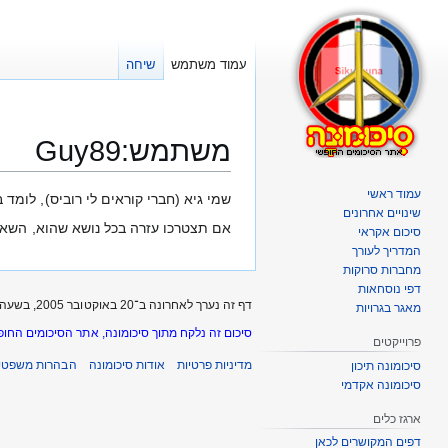
עמוד משתמש
שיחה
משתמש
:
Guy89
עמוד ראשי
קפיצה
קפיצה
שמי גיא (חברי קוראים לי רוביס), לומד ב
שינויים אחרונים
לניווט
לחיפוש
אם תצטרכו עזרה בכל נושא שהוא, השאיר
סיכום אקראי
המדריך לעורך
מחברות סרוקות
דפי נוסחאות
דף זה נערך לאחרונה ב־20 באוקטובר 2005, בשעה 02:11.
מאגר בגרויות
סיכום זה נלקח מתוך סיכומונה, אתר הסיכומים החופ
פרוייקטים
מדיניות פרטיות
אודות סיכומונה
הבהרות משפטיו
סיכומונה תיכון
סיכומונה אקדמי
ארגז כלים
דפים המקושרים לכאן