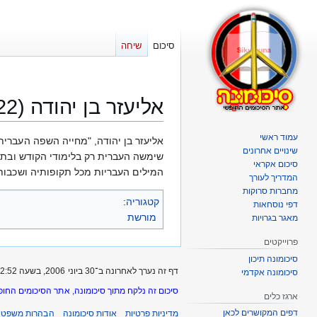
סיכום
שיחה
אליעזר בן יהודה (1858-1922)
עמוד ראשי
קפיצה
קפיצה
אליעזר בן יהודה, "מחייה השפה העברי
שינויים אחרונים
לניווט
לחיפוש
שימשה העברית רק בלימודי הקודש ובתפיל
סיכום אקראי
המילים העבריות מכל תקופותיה ושכבות
המדריך לעורך
מחברות סרוקות
קטגוריה
:
דפי נוסחאות
מורשת
מאגר בגרויות
פרוייקטים
סיכומונה תיכון
דף זה נערך לאחרונה ב־30 ביוני 2006, בשעה 22:52.
סיכומונה אקדמי
סיכום זה נלקח מתוך סיכומונה, אתר הסיכומים החופ
ארגז כלים
דפים המקושרים לכאן
מדיניות פרטיות
אודות סיכומונה
הבהרות משפטיו