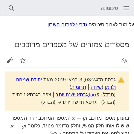
סיכומונה
חיפוש
על מנת לערוך סיכומים
נדרש לפתוח חשבון
.
מספרים צמודים של מספרים מרוכבים
שפה
עקוב
הצגת 
גרסה מ־03:24, 3 במאי 2019 מאת
יהודה שמחה
ולדמן
(
שיחה
|
תרומות
)
(
הבדל
)
&larr;גרסא ישנה יותר
| צפה בגרסא נוכחית
(הבדל) | גרסא חדשה יותר→ (הבדל)
x
+
y
i
בהנתן מספר מרוכב
המספר המרוכב יהיה המספר
x
−
y
i
שיש לו אותו חלק ממשי, וחלק מדומה מנוגד, כלומר
.
¯
z
z
נהוג לסמן את הצמוד של המספר
ב-
.