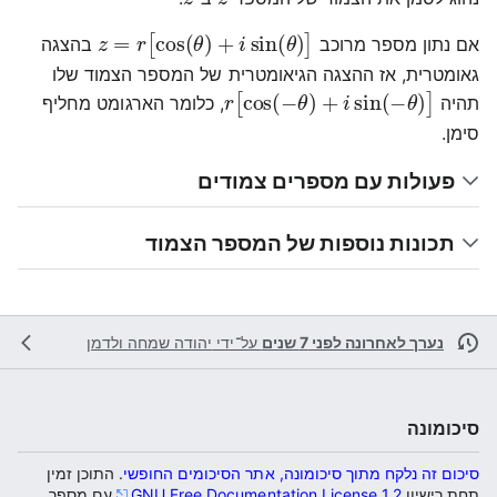
z
=
r
[
cos
(
θ
)
+
i
sin
(
θ
)
]
אם נתון מספר מרוכב
בהצגה
גאומטרית, אז ההצגה הגיאומטרית של המספר הצמוד שלו
r
[
cos
(
−
θ
)
+
i
sin
(
−
θ
)
]
תהיה
, כלומר הארגומט מחליף
סימן.
פעולות עם מספרים צמודים
תכונות נוספות של המספר הצמוד
נערך לאחרונה לפני 7 שנים
על־ידי
יהודה שמחה ולדמן
סיכומונה
סיכום זה נלקח מתוך סיכומונה, אתר הסיכומים החופשי
. התוכן זמין
תחת רישיון
GNU Free Documentation License 1.2
עם מספר