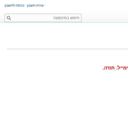
יצירת חשבון
כניסה לחשבון
ח
י
פ
ו
ש
יל. תודה.