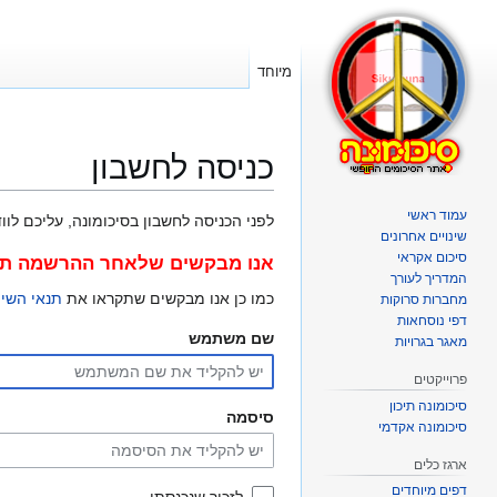
מיוחד
כניסה לחשבון
עמוד ראשי
קפיצה
קפיצה
לפני הכניסה לחשבון בסיכומונה, עליכם לוודא כי ה"עוגיות
שינויים אחרונים
לניווט
לחיפוש
סיכום אקראי
אנו מבקשים שלאחר ההרשמה תרש
המדריך לעורך
כמו כן אנו מבקשים שתקראו את
תנאי השי
מחברות סרוקות
דפי נוסחאות
שם משתמש
מאגר בגרויות
פרוייקטים
סיכומונה תיכון
סיסמה
סיכומונה אקדמי
ארגז כלים
דפים מיוחדים