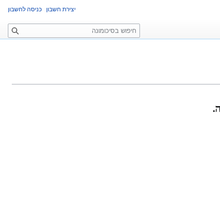
יצירת חשבון
כניסה לחשבון
ח
י
פ
ו
ש
.