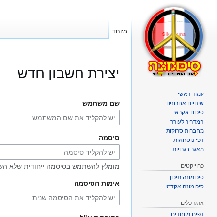
מיוחד
יצירת חשבון חדש
עמוד ראשי
קפיצה
קפיצה
שם משתמש
שינויים אחרונים
לניווט
לחיפוש
סיכום אקראי
המדריך לעורך
מחברות סרוקות
סיסמה
דפי נוסחאות
מאגר בגרויות
פרוייקטים
מומלץ להשתמש בסיסמה ייחודית שלא הש
סיכומונה תיכון
אימות הסיסמה
סיכומונה אקדמי
ארגז כלים
דפים מיוחדים