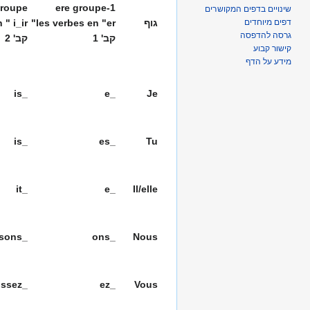
groupe
1-ere groupe
שינויים בדפים המקושרים
גוף
"er"
les verbes en
" i_ir"
en
דפים מיוחדים
גרסה להדפסה
קב' 1
קב' 2
קישור קבוע
מידע על הדף
_is
_e
Je
_is
_es
Tu
_it
_e
Il/elle
_issons
_ons
Nous
_issez
_ez
Vous