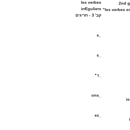
les verbes
2nd 
irrEguliers
les verbes 
קב' 3 - חריגים
_s
_s
_t *
_ons
_ez