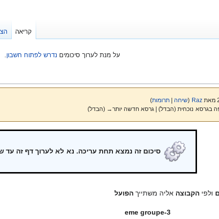
קריאה
הצג
על מנת לערוך סיכומים
נדרש לפתוח חשבון
.
Raz
(
שיחה
|
תרומות
)
ה בגרסא נוכחית (הבדל) | גרסא חדשה יותר→ (הבדל)
סיכום זה נמצא תחת עריכה. נא לא לערוך דף זה עד ש
ם
ולפי
הקבוצה
אליה משתייך
הפועל
3-eme groupe