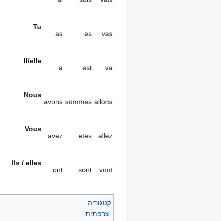
Tu
as
es
vas
Il/elle
a
est
va
Nous
avons
sommes
allons
Vous
avez
etes
allez
Ils / elles
ont
sont
vont
קטגוריה
:
צרפתית