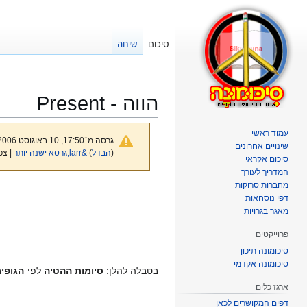
סיכום
שיחה
הווה - Present
עמוד ראשי
גרסה מ־17:50, 10 באוגוסט 2006 מאת
שינויים אחרונים
(
הבדל
)
&larr;גרסא ישנה יותר
| צפ
סיכום אקראי
המדריך לעורך
מחברות סרוקות
קפיצה
קפיצה
דפי נוסחאות
לניווט
לחיפוש
מאגר בגרויות
פרוייקטים
סיכומונה תיכון
סיכומונה אקדמי
בטבלה להלן:
סיומות ההטיה
לפי
הגופי
ארגז כלים
דפים המקושרים לכאן