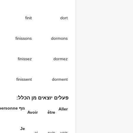
finit
dort
finissons
dormons
finissez
dormez
finissent
dorment
פעלים יוצאים מן הכלל:
גוף
personne
Aller
Avoir
être
Je
ai
suis
vais